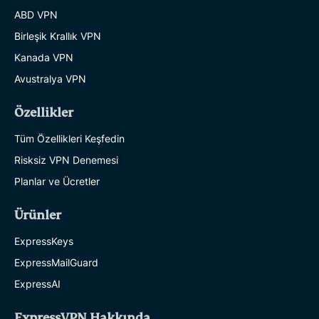
ABD VPN
Birleşik Krallık VPN
Kanada VPN
Avustralya VPN
Özellikler
Tüm Özellikleri Keşfedin
Risksiz VPN Denemesi
Planlar ve Ücretler
Ürünler
ExpressKeys
ExpressMailGuard
ExpressAI
ExpressVPN Hakkında