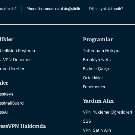
multi-factor
computing
authentication,
for privacy-
sal mıdır?
iPhone’da konum nasıl değiştirilir
Dijial ayak izi nedir?
and more.
led
intelligence.
Identity
Defender
likler
Programlar
Powerful
suite of ID
ellikleri Keşfedin
Tottenham Hotspur
protection,
iz VPN Denemesi
Brooklyn Nets
monitoring,
r ve Ücretler
Bizimle Çalışın
and data
removal tools
Ortaklıklar
ler
Fenomenler
ssKeys
Yardım Alın
ssMailGuard
ssAI
VPN Yükleme Öğreticileri
SSS
ressVPN Hakkında
VPN Satın Alın