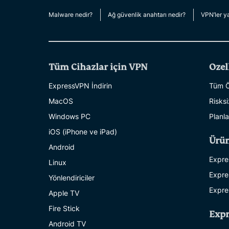
Malware nedir?
Ağ güvenlik anahtarı nedir?
VPN’ler ya
Tüm Cihazlar için VPN
Özel
ExpressVPN İndirin
Tüm Öz
MacOS
Risks
Windows PC
Planla
iOS (iPhone ve iPad)
Ürün
Android
Expre
Linux
Expre
Yönlendiriciler
Expre
Apple TV
Fire Stick
Exp
Android TV