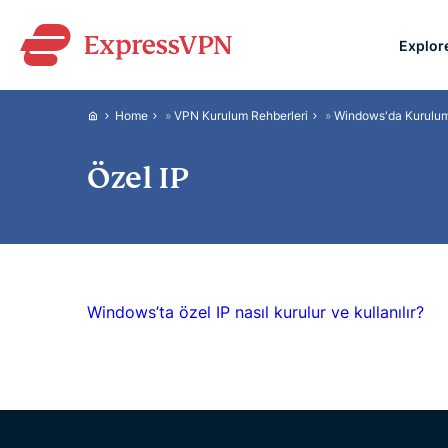
Explor
ExpressVPN for Teams
Home
»
VPN Kurulum Rehberleri
»
Windows'da Kurulu
VPN protection for grow
to deploy, simple to man
Özel IP
scale.
Windows’ta özel IP nasıl kurulur ve kullanılır?