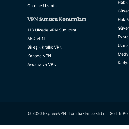
Hakkı
Chrome Uzantısı
Güven
VPN Sunucu Konumları
Hak M
Güven
113 Ülkede VPN Sunucusu
Expre
ABD VPN
Uzman
Birleşik Krallık VPN
Medy
Kanada VPN
Kariy
Avustralya VPN
© 2026 ExpressVPN. Tüm hakları saklıdır.
Gizlilik Pol