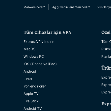
Malware nedir?
Ağ güvenlik anahtarı nedir?
VPN’ler ya
Tüm Cihazlar için VPN
Özel
ExpressVPN İndirin
Tüm Öz
MacOS
Risks
Windows PC
Planla
iOS (iPhone ve iPad)
Ürün
Android
Expre
Linux
Expre
Yönlendiriciler
Expre
Apple TV
Fire Stick
Exp
Android TV