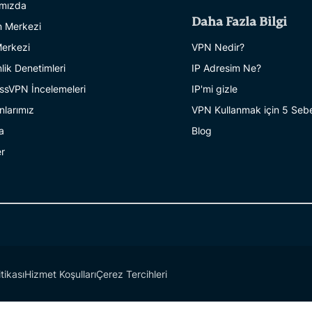
mızda
Daha Fazla Bilgi
 Merkezi
erkezi
VPN Nedir?
lik Denetimleri
IP Adresim Ne?
ssVPN İncelemeleri
IP'mi gizle
larımız
VPN Kullanmak için 5 Seb
a
Blog
er
itikası
Hizmet Koşulları
Çerez Tercihleri