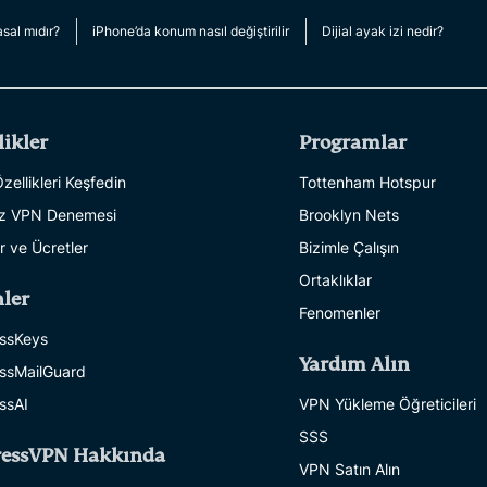
multi-factor
computing
authentication,
for privacy-
sal mıdır?
iPhone’da konum nasıl değiştirilir
Dijial ayak izi nedir?
and more.
led
intelligence.
Identity
Defender
likler
Programlar
Powerful
suite of ID
ellikleri Keşfedin
Tottenham Hotspur
protection,
iz VPN Denemesi
Brooklyn Nets
monitoring,
r ve Ücretler
Bizimle Çalışın
and data
removal tools
Ortaklıklar
ler
Fenomenler
ssKeys
Yardım Alın
ssMailGuard
ssAI
VPN Yükleme Öğreticileri
SSS
ressVPN Hakkında
VPN Satın Alın