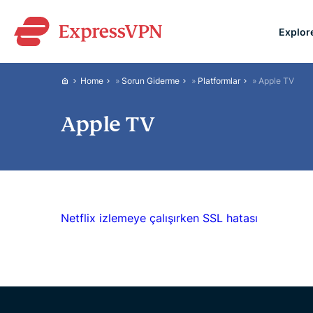
Explor
ExpressVPN for Teams
Home
»
Sorun Giderme
»
Platformlar
»
Apple TV
VPN protection for grow
to deploy, simple to man
Apple TV
scale.
Netflix izlemeye çalışırken SSL hatası