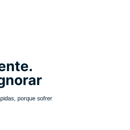
ente.
gnorar
idas, porque sofrer