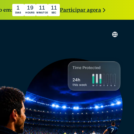
1
19
11
10
io em:
Participar agora
DIAS
HOURS
MINUTOS
SEC