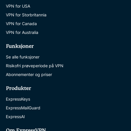
VPN for USA
VPN for Storbritannia
VPN for Canada
VPN for Australia
Funksjoner
Se alle funksjoner
Risikofri prøveperiode på VPN
Abonnementer og priser
Produkter
ExpressKeys
ExpressMailGuard
ExpressAI
Om ExpressVPN