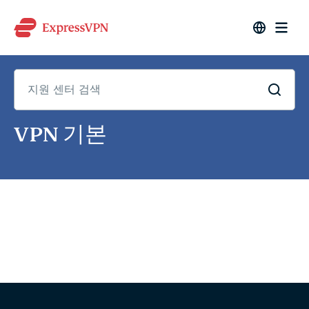
지
VPN 기본
원
센
터
검
색