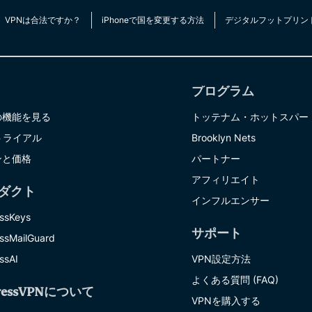
multi-factor
computing
authentication,
for privacy-
VPNは合法ですか？
iPhoneで国を変更する方法
デジタルフットプリン
and more.
led
intelligence.
Identity
Defender
プログラム
Powerful
suite of ID
の機能を見る
トッテナム・ホットスパー
protection,
トライアル
Brooklyn Nets
monitoring,
ンと価格
パートナー
and data
removal tools
アフィリエイト
ダクト
インフルエンサー
ssKeys
サポート
ssMailGuard
ssAI
VPN設定方法
よくある質問 (FAQ)
ressVPNについて
VPNを購入する