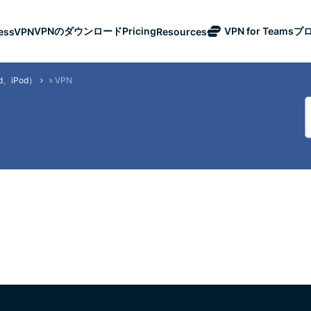
VPNのダウンロード
Pricing
VPN for Teams
プ
ressVPN
Resources
ExpressVPN
Industry-
Get fast, secure
d、iPod）
»
VPN
leading, ultra-
ノーログポリシー
Windows
VPNとは？
NEW
ing teams. Easy
fast VPN with
Use on Multiple Devices
MacOS
VPN for Beginne
NEW
holiday.
age, built to
secure servers
Access Online Services Securely
Linux
How To Use a 
NEW
eSIM
in 113
全ての機能を見る
VPN Encryption 
Unlimited
countries.
data with 
ExpressMailGuard
single eSI
Private email relay
across 15
One subscription gives
service to protect
destination
and security tools tha
your inbox and
identity.
digital life.
ExpressAI
ExpressKeys
View all products
The first
Secure
consumer AI
password
powered by
management,
confidential