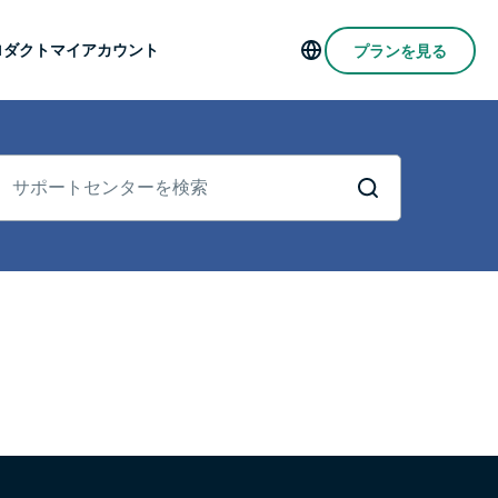
ロダクト
マイアカウント
プランを見る
Servers in 113 Countries
Intego
rs
High-Speed VPN
com
Award-
VPN
ゲームに最適なVPN
winning
Explained
ExpressVPNについて
macOS
サ
a
antivirus,
ポ
M
ー
firewall,
0+
ト
 you access to a fast-growing suite of privacy
system tools,
セ
s.
t work seamlessly together to improve your
and more.
ン
タ
ー
を
検
索