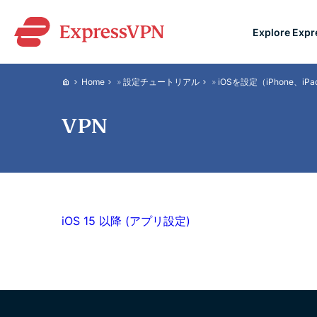
Explore Exp
ExpressVPN for Teams
Home
»
設定チュートリアル
»
iOSを設定（iPhone、iPa
VPN protection for grow
to deploy, simple to man
VPN
scale.
iOS 15 以降 (アプリ設定)