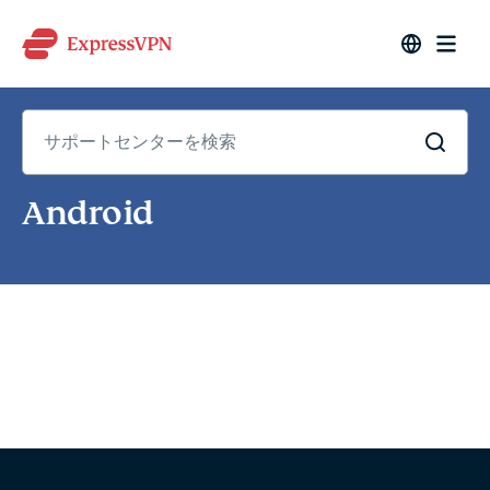
サ
Android
ポ
ー
ト
セ
ン
タ
ー
を
検
索