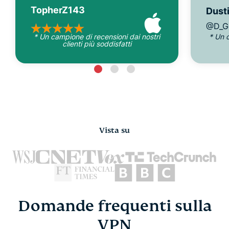
TopherZ143
Dusti
@D_G
* Un campione di recensioni dai nostri
* Un 
clienti più soddisfatti
Vista su
Domande frequenti sulla
VPN