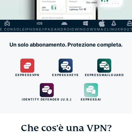
CONSOLE
IPHONE/IPAD
ANDROID
WINDOWS
MAC
LINUX
ROUTE
Un solo abbonamento. Protezione completa.
EXPRESSVPN
EXPRESSKEYS
EXPRESSMAILGUARD
IDENTITY DEFENDER (U.S.)
EXPRESSAI
Che cos'è una VPN?