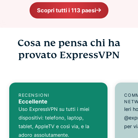
Scopri tutti i 113 paesi
Cosa ne pensa chi ha
provato ExpressVPN
RECENSIONI
COMM
Eccellente
NET
Uso ExpressVPN su tutti i miei
Ieri 
dispositivi: telefono, laptop,
@expr
tablet, AppleTV e così via, e la
per vi
adoro assolutamente.