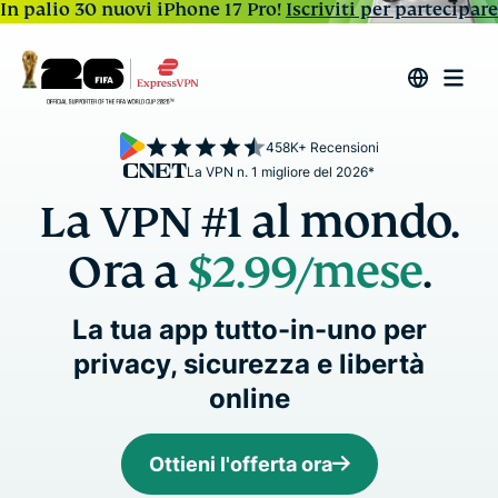
In palio 30 nuovi iPhone 17 Pro!
Iscriviti per partecipare
458K+ Recensioni
La VPN n. 1 migliore del 2026*
La VPN #1 al mondo.
Ora a
$2.99
/mese
.
La tua app tutto-in-uno per
privacy, sicurezza e libertà
online
Ottieni l'offerta ora