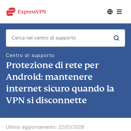
C
Centro di supporto
e
Protezione di rete per
r
c
a
Android: mantenere
n
e
internet sicuro quando la
l
c
e
VPN si disconnette
n
t
r
o
d
i
Ultimo aggiornamento:
22/01/2026
s