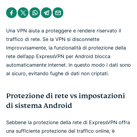
u
p
S
S
S
S
S
p
h
h
h
h
h
o
a
a
a
a
a
r
r
r
r
r
r
t
e
e
e
e
e
Una VPN aiuta a proteggere e rendere riservato il
o
i
i
i
i
b
n
n
n
n
y
traffico di rete. Se la VPN si disconnette
F
T
W
T
e
improvvisamente, la funzionalità di protezione della
a
w
h
e
m
c
i
a
l
a
rete dell’app ExpressVPN per Android blocca
e
t
t
e
i
b
t
s
g
l
automaticamente internet. In questo modo i dati sono
o
e
a
r
o
r
p
a
al sicuro, evitando fughe di dati non criptati.
k
p
m
Protezione di rete vs impostazioni
di sistema Android
Sebbene la protezione della rete di ExpressVPN offra
una sufficiente protezione del traffico online, è