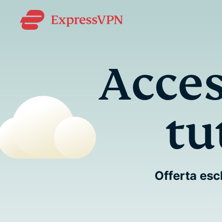
Acces
tu
Offerta esc