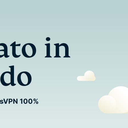
ato in
ndo
ressVPN 100%