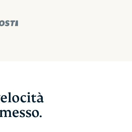
elocità
omesso.