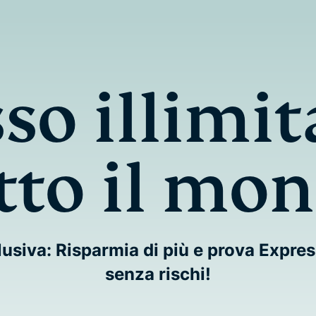
so illimit
tto il mo
lusiva: Risparmia di più e prova Exp
senza rischi!