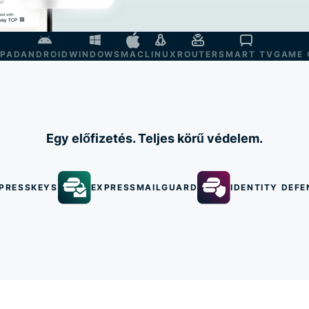
IPAD
ANDROID
WINDOWS
MAC
LINUX
ROUTER
SMART TV
GAME 
Egy előfizetés. Teljes körű védelem.
PRESSKEYS
EXPRESSMAILGUARD
IDENTITY DEFE