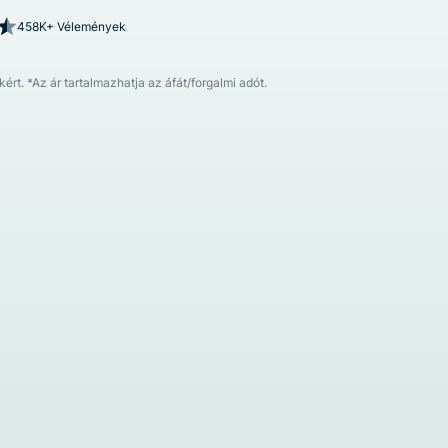
intése
458K+ Vélemények
rt. *Az ár tartalmazhatja az áfát/forgalmi adót.