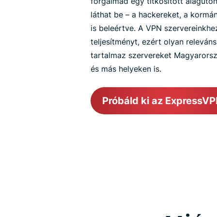
forgalmad egy titkosított alagúto
láthat be – a hackereket, a kormá
is beleértve. A VPN szervereinkhez
teljesítményt, ezért olyan releván
tartalmaz szervereket Magyarors
és más helyeken is.
Próbáld ki az ExpressVP