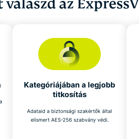
t válaszd az ExpressV
n
Kategóriájában a legjobb
titkosítás
a
Adataid a biztonsági szakértők által
elismert AES-256 szabvány védi.