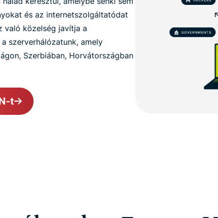
n halad keresztül, amelybe senki sem
nyokat és az internetszolgáltatódat
 való közelség javítja a
s a szerverhálózatunk, amely
zágon, Szerbiában, Horvátországban
N-t