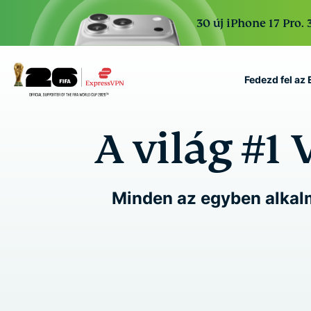
30 új iPhone 17 Pro. 
Fedezd fel az
ExpressVPN for Teams
A világ #1
VPN protection for grow
to deploy, simple to man
scale.
Minden az egyben alkalm