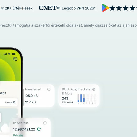
hitelesítés és
épül a magánszférát
Összes termék megtek
412K+ Értékelések
#1 Legjobb VPN 2026*
még sok más.
előtérbe helyező
intelligenciáért.
Identity
ztül támogatja a szakértői értékelő oldalakat, amely díjazza őket az ajánlásoké
Defender
Hatékony
eszközkészlet
személyazonosság-
védelemhez,
megfigyeléshez és
adateltávolításhoz.