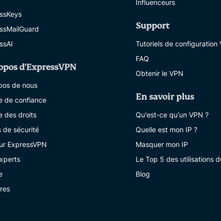
Influenceurs
ssKeys
Support
ssMailGuard
ssAI
Tutoriels de configuration
FAQ
opos d'ExpressVPN
Obtenir le VPN
pos de nous
En savoir plus
e de confiance
e des droits
Qu'est-ce qu'un VPN ?
s de sécurité
Quelle est mon IP ?
sur ExpressVPN
Masquer mon IP
xperts
Le Top 5 des utilisations 
e
Blog
ères