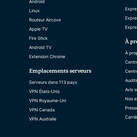
Android
Expre
Linux
Expre
Routeur Aircove
Expre
Apple TV
Fire Stick
À pr
Android TV
À pro
Extension Chrome
Centr
Emplacements serveurs
Centr
Audit
Serveurs dans 113 pays
Avis 
VPN États-Unis
Nos e
VPN Royaume-Uni
Press
VPN Canada
Carri
VPN Australie