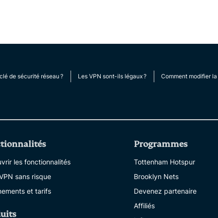
multi-factor
computing
authentication,
for privacy-
and more.
led
intelligence.
Identity
Defender
Powerful
clé de sécurité réseau ?
Les VPN sont-ils légaux ?
Comment modifier la 
suite of ID
protection,
monitoring,
and data
removal tools
tionnalités
Programmes
rir les fonctionnalités
Tottenham Hotspur
 VPN sans risque
Brooklyn Nets
ements et tarifs
Devenez partenaire
Affiliés
uits