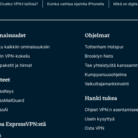
multi-factor
computing
Ovatko VPN:t laillisia?
Kuinka vaihtaa sijaintia iPhonella
Mikä on digita
authentication,
for privacy-
and more.
led
intelligence.
Identity
naisuudet
Ohjelmat
Defender
Powerful
u kaikkiin ominaisuuksiin
Tottenham Hotspur
suite of ID
tön VPN-kokeilu
Brooklyn Nets
protection,
monitoring,
paketit ja hinnat
Tee yhteistyötä kanssam
and data
Kumppanuusohjelma
removal tools
teet
Vaikuttajamarkkinointi
ssKeys
Hanki tukea
ssMailGuard
ssAI
Ohjeet VPN:n asentamise
Usein kysyttyä
oa ExpressVPN:stä
Osta VPN
ä