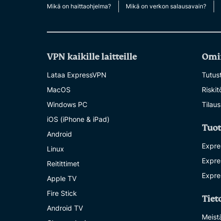
Mikä on haittaohjelma?
Mikä on verkon salausavain?
VPN kaikille laitteille
Omi
Lataa ExpressVPN
Tutust
MacOS
Riski
Windows PC
Tilaus
iOS (iPhone & iPad)
Tuot
Android
Expre
Linux
Expre
Reitittimet
Expre
Apple TV
Fire Stick
Tiet
Android TV
Meist