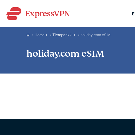
E
ExpressVPN for Teams
Home
»
Tietopankki
»
holiday.com eSIM
VPN protection for grow
to deploy, simple to man
holiday.com eSIM
scale.