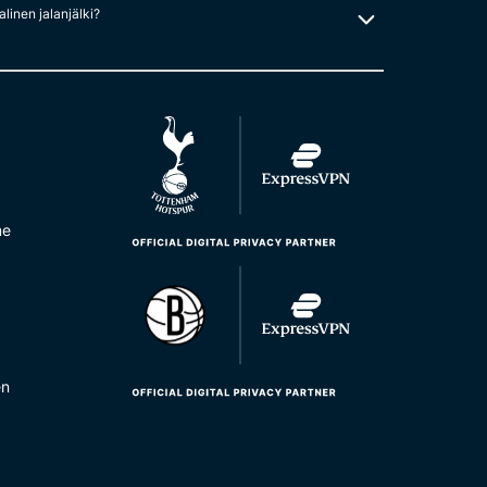
alinen jalanjälki?
me
en