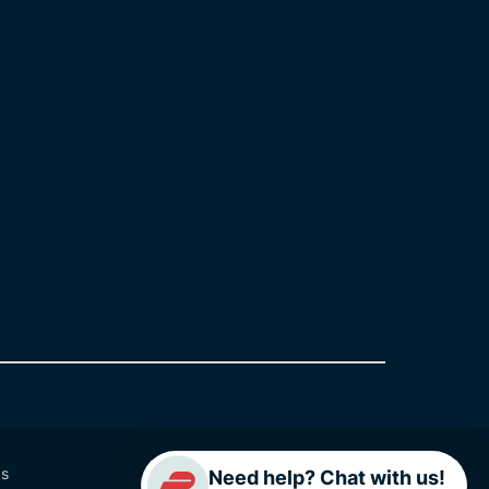
as
Need help? Chat with us!