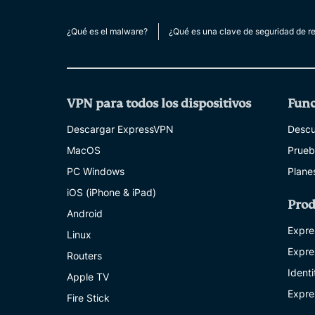
¿Qué es el malware?
¿Qué es una clave de seguridad de r
VPN para todos los dispositivos
Func
Descargar ExpressVPN
Descu
MacOS
Prueb
PC Windows
Plane
iOS (iPhone & iPad)
Prod
Android
Expre
Linux
Expre
Routers
Ident
Apple TV
Expre
Fire Stick