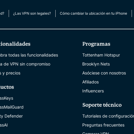
multi-factor
computing
authentication,
for privacy-
ed?
¿Las VPN son legales?
Cómo cambiar la ubicación en tu iPhone
and more.
led
intelligence.
Identity
Defender
Powerful
ionalidades
Programas
suite of ID
bra todas las funcionalidades
Tottenham Hotspur
protection,
monitoring,
a de VPN sin compromiso
Brooklyn Nets
and data
s y precios
Asóciese con nosotros
removal tools
Afiliados
uctos
Influencers
ssKeys
Soporte técnico
ssMailGuard
ity Defender
Tutoriales de configuraci
ssAI
Preguntas frecuentes
Comprar VPN