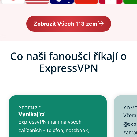
Zobrazit Všech 113 zemí
Co naši fanoušci říkají o
ExpressVPN
RECENZE
KOME
Vynikající
Včera 
ExpressVPN mám na všech
@expr
zařízeních - telefon, notebook,
zahran