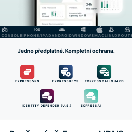
ONSOLE
IPHONE/IPAD
ANDROID
WINDOWS
MAC
LINUX
ROUTER
Jedno předplatné. Kompletní ochrana.
EXPRESSVPN
EXPRESSKEYS
EXPRESSMAILGUARD
IDENTITY DEFENDER (U.S.)
EXPRESSAI