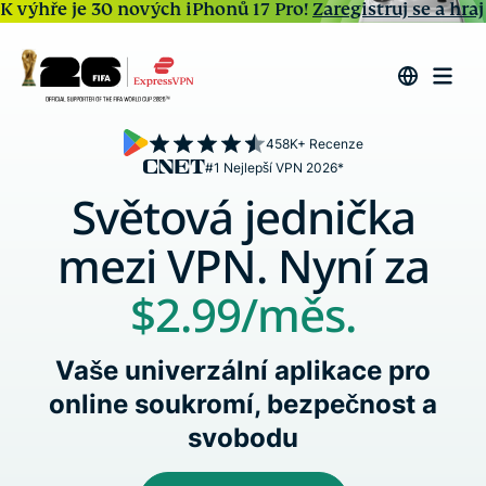
K výhře je 30 nových iPhonů 17 Pro!
Zaregistruj se a hraj
458K+ Recenze
#1 Nejlepší VPN 2026*
Světová jednička
mezi VPN. Nyní za
$2.99
/měs.
Vaše univerzální aplikace pro
online soukromí, bezpečnost a
svobodu