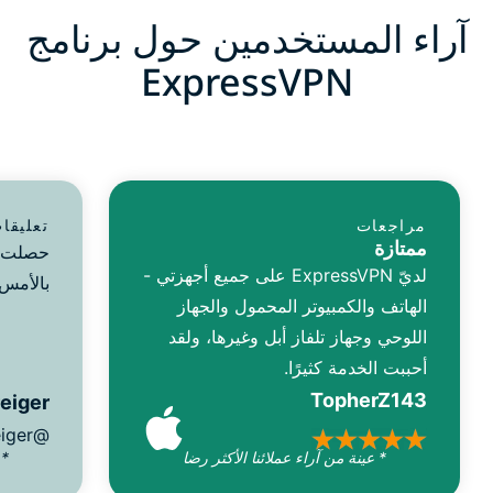
آراء المستخدمين حول برنامج
ExpressVPN
مراجعات
تعليقا
ممتازة
لديّ ExpressVPN على جميع أجهزتي -
بالأمس.
الهاتف والكمبيوتر المحمول والجهاز
اللوحي وجهاز تلفاز أبل وغيرها، ولقد
أحببت الخدمة كثيرًا.
TopherZ143
reiger
@D_Geiger
* عينة من آراء عملائنا الأكثر رضا
* 