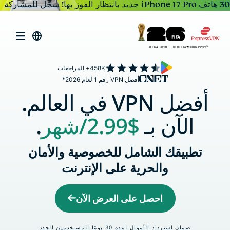
30 هاتف iPhone 17 Pro جديد بانتظار الفوز بها!
سجّل للمشاركة
458K+ المراجعات
أفضل VPN رقم 1 لعام 2026*
أفضل VPN في العالم.
الآن بـ
$2.99
/شهر
.
تطبيقك الشامل للخصوصية والأمان
والحرية على الإنترنت
احصل على العرض الآن
ضمان استرداد الأموال لمدة 30 يومًا للمستخدمين الجدد