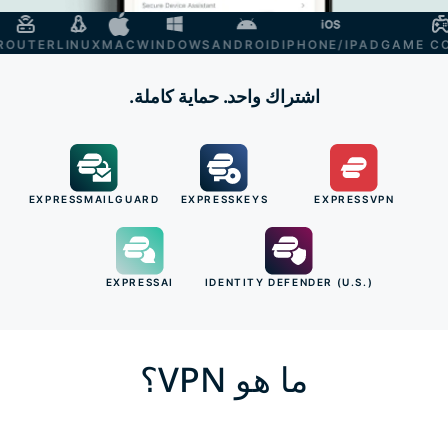
TV
ROUTER
LINUX
MAC
WINDOWS
ANDROID
IPHONE/IPAD
GAME
اشتراك واحد. حماية كاملة.
EXPRESSMAILGUARD
EXPRESSKEYS
EXPRESSVPN
EXPRESSAI
IDENTITY DEFENDER (U.S.)
ما هو VPN؟